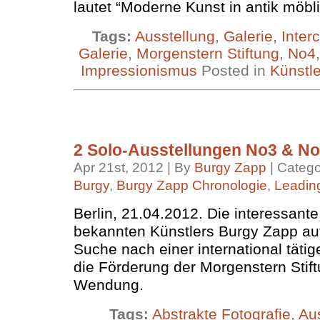
lautet “Moderne Kunst in antik möb
Tags:
Ausstellung
,
Galerie
,
Interc
Galerie
,
Morgenstern Stiftung
,
No4
Impressionismus
Posted in
Künstle
2 Solo-Ausstellungen No3 & No4
Apr 21st, 2012 | By
Burgy Zapp
| Catego
Burgy
,
Burgy Zapp Chronologie
,
Leadin
Berlin, 21.04.2012. Die interessant
bekannten Künstlers Burgy Zapp au
Suche nach einer international tätig
die Förderung der Morgenstern Stif
Wendung.
Tags:
Abstrakte Fotografie
,
Au