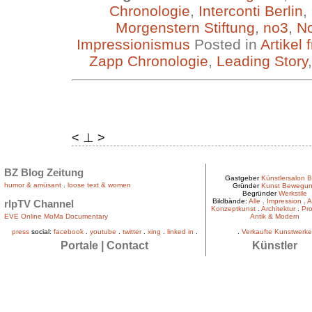
Chronologie
,
Interconti Berlin
,
Morgenstern Stiftung
,
no3
,
N
Impressionismus
Posted in
Artikel
Zapp Chronologie
,
Leading Story
< ⊥ >
BZ Blog Zeitung
Gastgeber
Künstlersalon B
humor & amüsant
.
loose text & women
Gründer
Kunst Bewegu
Begründer
Werkstile
Bildbände:
Alle
.
Impression
.
A
rlpTV Channel
Konzeptkunst
.
Architektur
.
Pro
EVE Online MoMa Documentary
Antik & Modern
press
social:
facebook
.
youtube
.
twitter
.
xing
.
linked in
.
.
Verkaufte Kunstwerke
Portale
|
Contact
Künstler