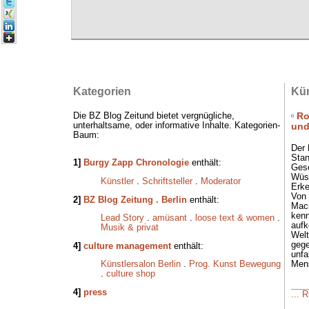
Kategorien
Kün
Ro
Die BZ Blog Zeitund bietet vergnügliche,
unterhaltsame, oder informative Inhalte. Kategorien-
und
Baum:
Der 
Stan
1]
Burgy Zapp Chronologie
enthält:
Gese
Wüs
Künstler
.
Schriftsteller
.
Moderator
Erke
Von 
2]
BZ Blog Zeitung . Berlin
enthält:
Mach
kenn
Lead Story
.
amüsant
.
loose text & women
.
aufk
Musik & privat
Welt
gege
4]
culture management
enthält:
unfa
Mens
Künstlersalon Berlin
.
Prog. Kunst Bewegung
.
culture shop
4]
press
... 