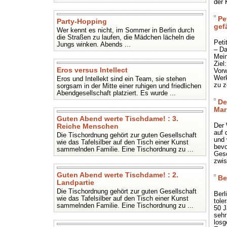
der 
Pe
Party-Hopping
gef
Wer kennt es nicht, im Sommer in Berlin durch
die Straßen zu laufen, die Mädchen lächeln die
Peti
Jungs winken. Abends ...
– Da
Mein
Ziel
Eros versus Intellect
Vorw
Werk
Eros und Intellekt sind ein Team, sie stehen
zu z
sorgsam in der Mitte einer ruhigen und friedlichen
Abendgesellschaft platziert. Es wurde ...
De
Mar
Guten Abend werte Tischdame! : 3.
Der 
Reiche Menschen
auf 
Die Tischordnung gehört zur guten Gesellschaft
und 
wie das Tafelsilber auf den Tisch einer Kunst
bevo
sammelnden Familie. Eine Tischordnung zu ...
Gesc
zwis
Guten Abend werte Tischdame! : 2.
Be
Landpartie
Die Tischordnung gehört zur guten Gesellschaft
Berl
wie das Tafelsilber auf den Tisch einer Kunst
toler
sammelnden Familie. Eine Tischordnung zu ...
50 J
sehr
losg