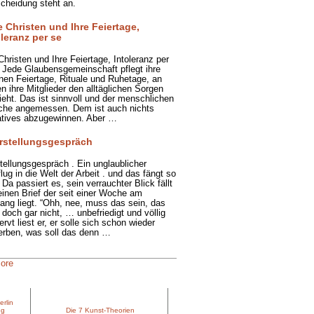
cheidung steht an.
e Christen und Ihre Feiertage,
oleranz per se
Christen und Ihre Feiertage, Intoleranz per
 Jede Glaubensgemeinschaft pflegt ihre
nen Feiertage, Rituale und Ruhetage, an
n ihre Mitglieder den alltäglichen Sorgen
lieht. Das ist sinnvoll und der menschlichen
he angemessen. Dem ist auch nichts
tives abzugewinnen. Aber …
rstellungsgespräch
tellungsgespräch . Ein unglaublicher
lug in die Welt der Arbeit . und das fängt so
 Da passiert es, sein verrauchter Blick fällt
einen Brief der seit einer Woche am
ang liegt. “Ohh, nee, muss das sein, das
 doch gar nicht, … unbefriedigt und völlig
ervt liest er, er solle sich schon wieder
rben, was soll das denn …
more
erlin
ng
Die 7 Kunst-Theorien