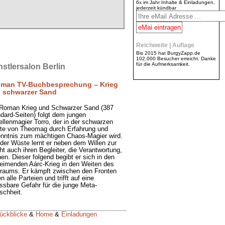
6x im Jahr Inhalte & Einladungen,
jederzeit kündbar
Reichweite | Auflage
Bis 2015 hat BurgyZapp.de
102.000 Besucher erreicht. Danke
für die Aufmerksamkeit.
stlersalon Berlin
man TV-Buchbesprechung – Krieg
 schwarzer Sand
Roman Krieg und Schwarzer Sand (387
dard-Seiten) folgt dem jungen
llenmagier Torro, der in der schwarzen
te von Theomag durch Erfahrung und
nntnis zum mächtigen Chaos-Magier wird.
der Wüste lernt er neben dem Willen zur
t auch ihren Begleiter, die Verantwortung,
en. Dieser folgend begibt er sich in den
eimenden Aárc-Krieg in den Weiten des
raums. Er kämpft zwischen den Fronten
n alle Parteien und trifft auf eine
ssbare Gefahr für die junge Meta-
chheit.
Rückblicke
&
Home
&
Einladungen