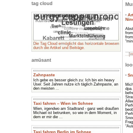
tag cloud
Mus
Ar
Nin
Abst
from
from
“min
Die Tag Cloud ermöglicht das horizontale browsen
durch die Artikel und Beiträge.
...[
amüsant
loo
Zahnpaste
Sn
Ich gebe es besser gleich zu: Ich bin ein heavy
User. Seit Jahren nutze ich täglich Zahnpaste, an
Mich
den meisten ...
dpa.
befr
Stra
Alle
Taxi fahren – Wien im Schnee
Perf
Wien, irgendwo am Stadtrand - ganz weit draußen
beob
Michael ist betrunken, so wie in dem Moment, in
Perf
dem er mir die ...
Snow
Frag
“Aus
Taxi fahren Berlin im Schnee