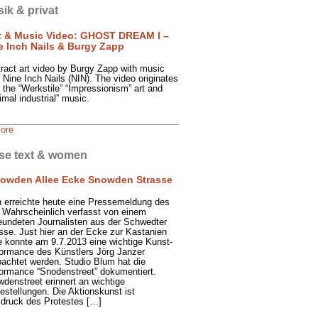
ik & privat
t & Music Video: GHOST DREAM I –
e Inch Nails & Burgy Zapp
ract art video by Burgy Zapp with music
 Nine Inch Nails (NIN). The video originates
 the “Werkstile” “Impressionism” art and
imal industrial” music.
more
se text & women
owden Allee Ecke Snowden Strasse
 erreichte heute eine Pressemeldung des
 Wahrscheinlich verfasst von einem
eundeten Journalisten aus der Schwedter
sse. Just hier an der Ecke zur Kastanien
e konnte am 9.7.2013 eine wichtige Kunst-
ormance des Künstlers Jörg Janzer
achtet werden. Studio Blum hat die
ormance “Snodenstreet” dokumentiert.
denstreet erinnert an wichtige
estellungen. Die Aktionskunst ist
druck des Protestes […]