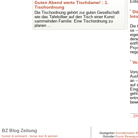
Ents
Guten Abend werte Tischdame! : 1.
Tischordnung
Di
Die Tischordnung gehört zur guten Gesellschaft
Int
wie das Tafelsilber auf den Tisch einer Kunst
sammelnden Familie. Eine Tischordnung zu
planen ...
Die 
se –
eige
dene
entf
Psyc
nega
Vo
Vors
Ausf
an –
auf 
Eing
geht
entn
bewe
...[
BZ Blog Zeitung
Gastgeber
Künstlersalon B
humor & amüsant
.
loose text & women
Gründer
Kunst Bewegu