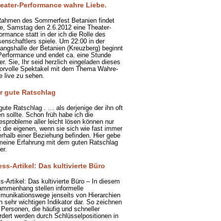
eater-Performance wahre Liebe.
ahmen des Sommerfest Betanien findet
e, Samstag den 2.6.2012 eine Theater-
ormance statt in der ich die Rolle des
enschaftlers spiele. Um 22:00 in der
angshalle der Betanien (Kreuzberg) beginnt
Performance und endet ca. eine Stunde
er. Sie, Ihr seid herzlich eingeladen dieses
rvolle Spektakel mit dem Thema Wahre-
e live zu sehen.
r gute Ratschlag
gute Ratschlag . … als derjenige der ihn oft
n sollte. Schon früh habe ich die
esprobleme aller leicht lösen können nur
t die eigenen, wenn sie sich wie fast immer
rhalb einer Beziehung befinden. Hier gebe
meine Erfahrung mit dem guten Ratschlag
er.
ess-Artikel: Das kultivierte Büro
s-Artikel: Das kultivierte Büro – In diesem
mmenhang stellen informelle
unikationswege jenseits von Hierarchien
n sehr wichtigen Indikator dar. So zeichnen
 Personen, die häufig und schneller
rdert werden durch Schlüsselpositionen in