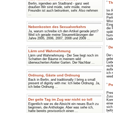
Th
Berlin, irgendwo am Stadtrand - ganz weit
draußen Wir sind müde, sehr müde, meine
Im R
Freundin ist auch betrunken, sehr. Also nehmen
heut
...
Perf
Wiss
Eing
Nebenkosten des Sexualverkehrs
die 
Ja, warum schreibe ich den Artikel gerade jetzt?
spät
Weil ich gerade meine Steuererklärungen der
humo
Jahre 2005, 2006, 2007, 2008 und 2009 ...
Lieb
De
Lärm und Wahrnehmung
Der 
Lärm und Wahrnehmung - Der See liegt noch im
gebe
Schatten der Bäume in meinem wild
Lieb
überwucherten Atelier Garten. Der Nachbar ...
nich
auße
ich 
Ordnung, Gäste und Ordnung
wied
Back in Berlin, and traditionally I bring a small
present of dignity with me: Ich liebe Ordnung. Ja,
Pr
ich liebe Ordnung ...
Pres
Zusa
Der geile Tag im Zug war nicht so toll
Komm
eine
Eigentlich war es die Absicht ein neues Buch zu
sich
beginnen, die Anthologie. Aber was sehe ich,
befö
hatte bereits provisorisch einen ...