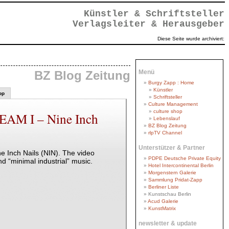
Künstler & Schriftsteller
Verlagsleiter & Herausgeber
Diese Seite wurde archiviert:
BZ Blog Zeitung
Menü
Burgy Zapp : Home
Künstler
op
Schriftsteller
Culture Management
culture shop
EAM I – Nine Inch
Lebenslauf
BZ Blog Zeitung
rlpTV Channel
Unterstützer & Partner
e Inch Nails (NIN). The video
PDPE Deutsche Private Equity
nd “minimal industrial” music.
Hotel Intercontinental Berlin
Morgenstern Galerie
Sammlung Pridat-Zapp
Berliner Liste
Kunstschau Berlin
Acud Galerie
KunstMatrix
newsletter & update