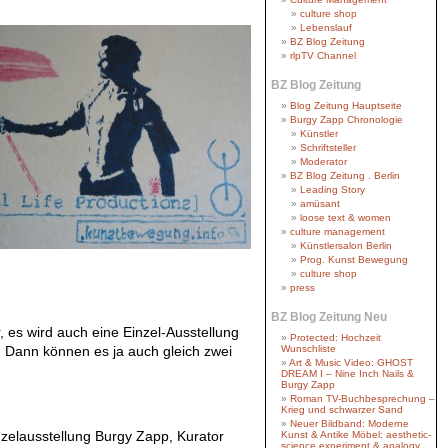
culture shop
Lebenslauf
BZ Blog Zeitung
rlpTV Channel
BZ Blog Zeitung
Blog Zeitung Hauptseite
Burgy Zapp Chronologie
Künstler
Schriftsteller
Moderator
BZ Blog Zeitung . Berlin
Leading Story
amüsant
loose text & women
culture management
Künstlersalon Berlin
Prog. Kunst Bewegung
culture shop
press
BZ Blog Zeitung Neu
 es wird auch eine Einzel-Ausstellung
Protected: Hochzeit
 Dann können es ja auch gleich zwei
Wunschliste
Art & Music Video: GHOST
DREAM I – Nine Inch Nails &
Burgy Zapp
Roman TV-Buchbesprechung –
Krieg und schwarzer Sand
Neuer Bildband: Moderne
zelausstellung Burgy Zapp, Kurator
Kunst & Antike Möbel: aesthetic-
science experiment & analogy