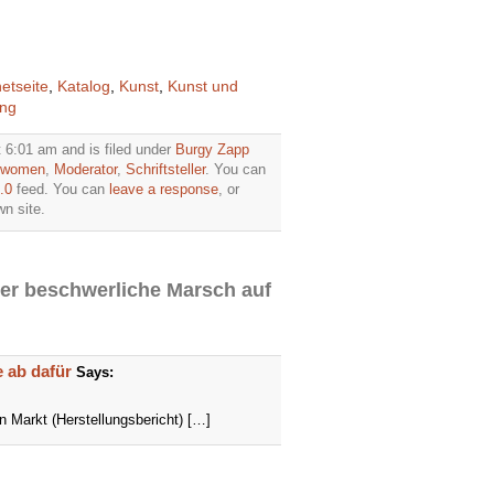
netseite
,
Katalog
,
Kunst
,
Kunst und
ung
t 6:01 am and is filed under
Burgy Zapp
& women
,
Moderator
,
Schriftsteller
. You can
.0
feed. You can
leave a response
, or
n site.
der beschwerliche Marsch auf
e ab dafür
Says:
n Markt (Herstellungsbericht) […]