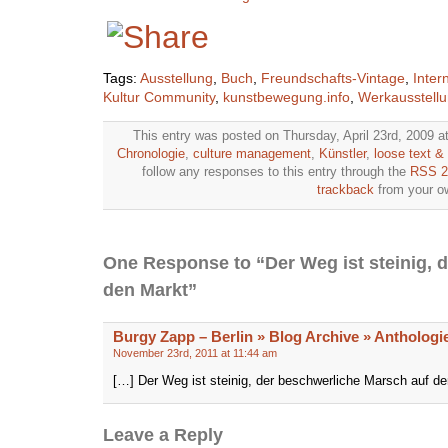
Tags:
Ausstellung
,
Buch
,
Freundschafts-Vintage
,
Inter
Kultur Community
,
kunstbewegung.info
,
Werkausstell
This entry was posted on Thursday, April 23rd, 2009 a
Chronologie
,
culture management
,
Künstler
,
loose text 
follow any responses to this entry through the
RSS 2
trackback
from your ow
One Response to “Der Weg ist steinig, 
den Markt”
Burgy Zapp – Berlin » Blog Archive » Anthologi
November 23rd, 2011 at 11:44 am
[…] Der Weg ist steinig, der beschwerliche Marsch auf de
Leave a Reply