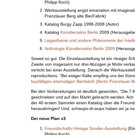
Philipp Koch)
Werkausstellung angst emanation mit imaginat
Prenzlauer Berg alte BierFabrik)
Katalog Burgy Zapp 1998-2008 (Autor)
Katalog
Künstlersalon Berlin
2009 (Herausgebe
Legasthenie und andere Phänomene der Intell
Anthologie Künstlersalon Berlin 2009
(Herausge
Soweit so gut. Die Einzelausstellung ist ein riesiger Er
Zweite von insgesamt nur drei Abzügen je Motiv verka
vertickt bei einer Ausstellung. Danach die Werkausste
reproductions. “Bei eisiger Kälte empfing uns der Kü
baufälligen ehemaligen Bierfabrik (Berlin Prenzlauer B
Bei den Vorbereitungen ist deutlich geworden, “Die 
geschrieben und auf den Markt gebracht werden. Ach 
der 40 ersten Sammler einen Katalog über die Freunds
herausbringen! Und, schwups-di-wups haben wir ja no
Der neue Plan v3
Freundschafts-Vintage Sonder-Ausstellung
(Ein
Philipp Koch)