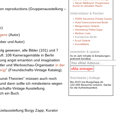
Neuer Bildband: Progressive
Kunst im virtuellen Raum
ion reproductions (Gruppenausstellung –
Unterstützer & Partner
PDPE Deutsche Private Equity
Hotel Intercontinental Berlin
Morgenstern Galerie
r)
Sammlung Pridat-Zapp
Berliner Liste
igenz
(Autor)
Kunstschau Berlin
Acud Galerie
ber und Autor)
KunstMatrix
folg gewesen, alle Bilder (101) und 7
newsletter & update
uft. 108 Kameragemälde in Berlin
6x im Jahr Inhalte & Einladungen,
jederzeit kündbar
llung angst emantion und imagination
nstler und Werksschau-Organisator
in der
erg)
” (Freundschafts-Vintage Katalog).
Reichweite | Auflage
7 Kunst-Theorien” müssen auch noch
Bis 2015 hat BurgyZapp.de
und dann sollte ich mindestens wegen
102.000 Besucher erreicht. Danke
für die Aufmerksamkeit.
chafts-Vintage Ausstellung
ch ein Buch.
zelausstellung Burgy Zapp, Kurator