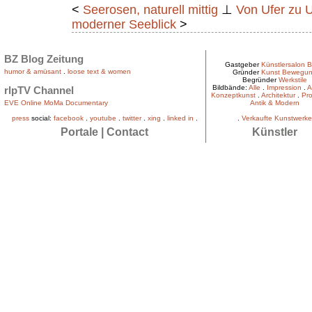
<
Seerosen, naturell mittig
⊥
Von Ufer zu U
moderner Seeblick
>
BZ Blog Zeitung
Gastgeber
Künstlersalon B
humor & amüsant
.
loose text & women
Gründer
Kunst Bewegu
Begründer
Werkstile
Bildbände:
Alle
.
Impression
.
A
rlpTV Channel
Konzeptkunst
.
Architektur
.
Pro
EVE Online MoMa Documentary
Antik & Modern
press
social:
facebook
.
youtube
.
twitter
.
xing
.
linked in
.
.
Verkaufte Kunstwerke
Portale
|
Contact
Künstler