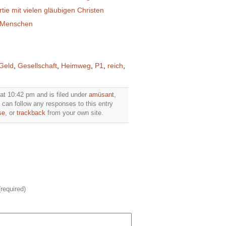
ie mit vielen gläubigen Christen
e Menschen
Geld
,
Gesellschaft
,
Heimweg
,
P1
,
reich
,
at 10:42 pm and is filed under
amüsant
,
 can follow any responses to this entry
se
, or
trackback
from your own site.
(required)