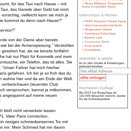
ht, für das Taxi nach Hause – mit
Neuer Bildband: Progressive
Kunst im virtuellen Raum
Taxi, das Gerede über Geld hat mich
orsichtig, vielleicht kann sie mich ja
Unterstützer & Partner
“Wie kommst du denn nach Hause?”
PDPE Deutsche Private Equity
Hotel Intercontinental Berlin
ervice?”
Morgenstern Galerie
Sammlung Pridat-Zapp
Berliner Liste
erde von der Dame aber bereits
Kunstschau Berlin
 wie bei der Armenspeisung.” Verstohlen
Acud Galerie
KunstMatrix
gesehen hat, als sie bereits fortfährt:
he hat nur Platz für Kosmetik und mein
newsletter & update
rntusche, ein Telefon, das ist alles. Sie
6x im Jahr Inhalte & Einladungen,
jederzeit kündbar
: “Unser Fahrer hat mich hierher
ris gefahren. Ich bin ja so froh das du
 ich wohne hier und da am Ende der Welt.
 vorbeischauen (teuerster Club
Reichweite | Auflage
ch versprochen, kannst ja mitkommen,
Bis 2015 hat BurgyZapp.de
was angespannt auf meine neuen
102.000 Besucher erreicht. Danke
für die Aufmerksamkeit.
”
 bloß nicht verwickeln lassen.
1, Vater Paris connection,
 ein riesiges schmiedeeisernes Tor mit
i mir: Mein Schmied hat mir davon