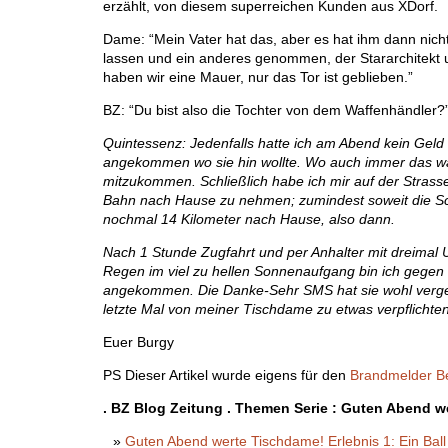
erzählt, von diesem superreichen Kunden aus XDorf.
Dame: “Mein Vater hat das, aber es hat ihm dann nicht
lassen und ein anderes genommen, der Stararchitekt un
haben wir eine Mauer, nur das Tor ist geblieben.”
BZ: “Du bist also die Tochter von dem Waffenhändler?
Quintessenz: Jedenfalls hatte ich am Abend kein Geld 
angekommen wo sie hin wollte. Wo auch immer das wa
mitzukommen. Schließlich habe ich mir auf der Stra
Bahn nach Hause zu nehmen; zumindest soweit die Sc
nochmal 14 Kilometer nach Hause, also dann.
Nach 1 Stunde Zugfahrt und per Anhalter mit dreimal
Regen im viel zu hellen Sonnenaufgang bin ich gege
angekommen. Die Danke-Sehr SMS hat sie wohl verges
letzte Mal von meiner Tischdame zu etwas verpflichten
Euer Burgy
PS Dieser Artikel wurde eigens für den
Brandmelder Be
. BZ Blog Zeitung . Themen Serie : Guten Abend 
Guten Abend werte Tischdame! Erlebnis 1: Ein Bal