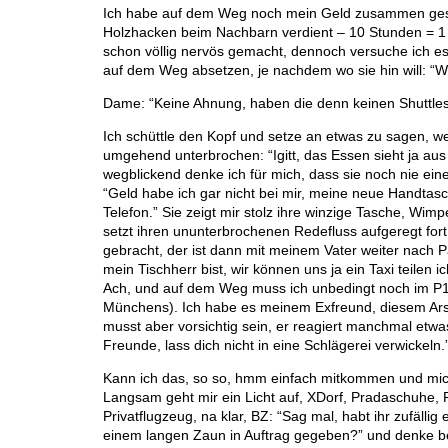
Ich habe auf dem Weg noch mein Geld zusammen gesuc
Holzhacken beim Nachbarn verdient – 10 Stunden = 1 
schon völlig nervös gemacht, dennoch versuche ich es v
auf dem Weg absetzen, je nachdem wo sie hin will: 
Dame: “Keine Ahnung, haben die denn keinen Shuttles
Ich schüttle den Kopf und setze an etwas zu sagen, w
umgehend unterbrochen: “Igitt, das Essen sieht ja aus
wegblickend denke ich für mich, dass sie noch nie eine 
“Geld habe ich gar nicht bei mir, meine neue Handtasc
Telefon.” Sie zeigt mir stolz ihre winzige Tasche, Wimpe
setzt ihren ununterbrochenen Redefluss aufgeregt fort
gebracht, der ist dann mit meinem Vater weiter nach Pa
mein Tischherr bist, wir können uns ja ein Taxi teilen
Ach, und auf dem Weg muss ich unbedingt noch im P1
Münchens). Ich habe es meinem Exfreund, diesem Ars
musst aber vorsichtig sein, er reagiert manchmal et
Freunde, lass dich nicht in eine Schlägerei verwickeln.
Kann ich das, so so, hmm einfach mitkommen und mich
Langsam geht mir ein Licht auf, XDorf, Pradaschuhe, P
Privatflugzeug, na klar, BZ: “Sag mal, habt ihr zufällig
einem langen Zaun in Auftrag gegeben?” und denke be