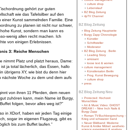
culture shop
Tischordnung gehört zur guten
Lebenslauf
BZ Blog Zeitung
llschaft wie das Tafelsilber auf den
rlpTV Channel
h einer Kunst sammelnden Familie. Eine
BZ Blog Zeitung
hordnung zu planen ist nicht nur schwer,
 hohe Kunst, sondern man kann es
Blog Zeitung Hauptseite
Burgy Zapp Chronologie
so-wenig allen recht machen. Ich
Künstler
chte von einigen Erlebnissen.
Schriftsteller
Moderator
bnis 3: Reiche Menschen
BZ Blog Zeitung . Berlin
Leading Story
amüsant
 nimmt Platz und platzt heraus, Dame:
loose text & women
ist ja total lächerlich, das Essen, hallo
culture management
bin übrigens XY, wie bist du denn hier
Künstlersalon Berlin
Prog. Kunst Bewegung
du nächste Woche zu dem und dem aufs
culture shop
press
BZ Blog Zeitung Neu
ginnt von ihren 11 Pferden, dem neuen
o gut zuhören kann, mein Name ist Burgy,
Protected: Hochzeit
Wunschliste
uffet folgen, bevor alles weg ist?”
Art & Music Video: GHOST
DREAM I – Nine Inch Nails &
Burgy Zapp
so in XDorf, haben wir jeden Tag einige
Roman TV-Buchbesprechung –
uch, sogar im eigenen Flugzeug, gibt es
Krieg und schwarzer Sand
Neuer Bildband: Moderne
lich bis zum Buffet laufen.”
Kunst & Antike Möbel: aesthetic-
science experiment & analogy