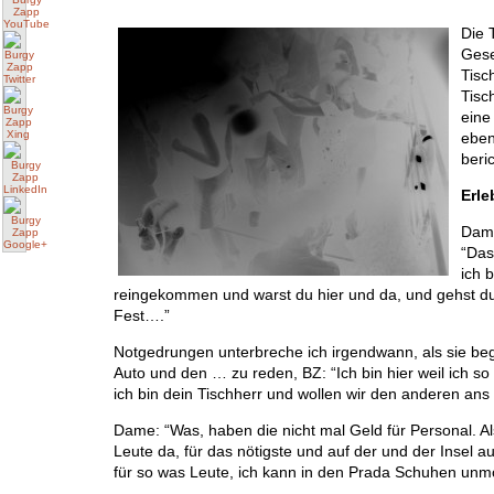
Die 
Gese
Tisc
Tisc
eine
eben
beri
Erle
Dame
“Das 
ich 
reingekommen und warst du hier und da, und gehst 
Fest….”
Notgedrungen unterbreche ich irgendwann, als sie be
Auto und den … zu reden, BZ: “Ich bin hier weil ich s
ich bin dein Tischherr und wollen wir den anderen ans B
Dame: “Was, haben die nicht mal Geld für Personal. Al
Leute da, für das nötigste und auf der und der Insel a
für so was Leute, ich kann in den Prada Schuhen unmög