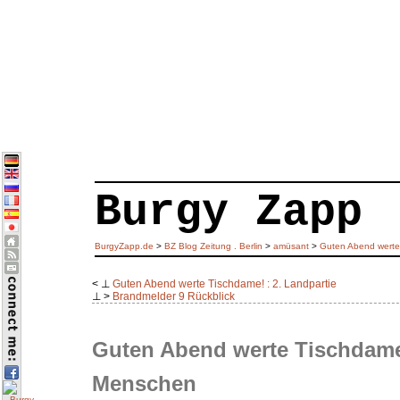
Burgy Zapp
BurgyZapp.de
>
BZ Blog Zeitung . Berlin
>
amüsant
>
Guten Abend werte
< ⊥
Guten Abend werte Tischdame! : 2. Landpartie
⊥ >
Brandmelder 9 Rückblick
Guten Abend werte Tischdame!
Menschen