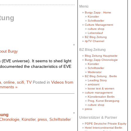
Menü
Burgy Zapp : Home
tung
Künstler
Schriftsteller
Culture Management
culture shop
Lebenslauf
BZ Blog Zeitung
rlpTV Channel
BZ Blog Zeitung
bout Burgy
Blog Zeitung Hauptseite
Burgy Zapp Chronologie
 (EVE universe). It seems to shed light
Künstler
y documented the characteristics of EVE
Schriftsteller
Moderator
BZ Blog Zeitung . Berlin
Leading Story
a
,
online
,
scifi
,
TV
Posted in
Videos from
amüsant
mments »
loose text & women
culture management
Künstlersalon Berlin
Prog. Kunst Bewegung
culture shop
press
chung
Unterstützer & Partner
Chronologie
,
Künstler
,
press
,
Schriftsteller
PDPE Deutsche Private Equity
Hotel Intercontinental Berlin