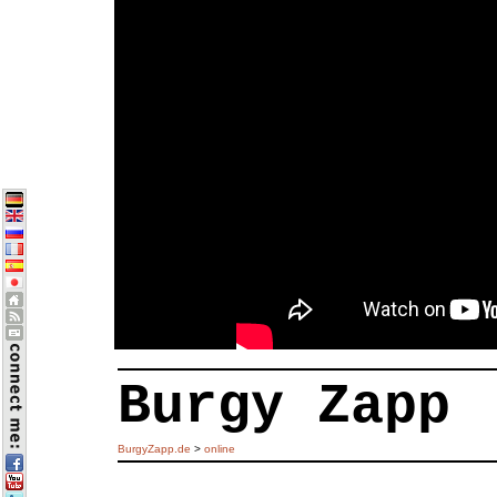
Burgy Zapp
BurgyZapp.de
>
online