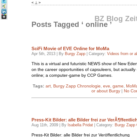
< ⊥ >
BZ Blog Zei
Posts Tagged ‘ online ’
SciFi Movie of EVE Online for MoMa
Apr 5th, 2013 | By
Burgy Zapp
| Category:
Videos from or a
This is a virtual and futuristic NEWS show of New Eden
on the career opportunities of capsuleers, but actuall
online; a computer-game by CCP Games.
Tags:
art
,
Burgy Zapp Chronologie
,
eve
,
game
,
MoM
or about Burgy
|
No Co
Press-Kit Bilder: alle Bilder frei zur VerÃ¶ffentli
Aug 11th, 2009 | By
Isabella Pridat
| Category:
Burgy Zapp 
Press-Kit Bilder: alle Bilder frei zur Veröffentlichung