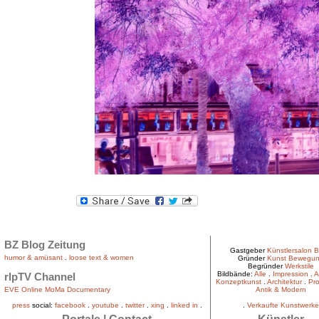
BZ Blog Zeitung
Gastgeber
Künstlersalon B
humor & amüsant
.
loose text & women
Gründer
Kunst Bewegu
Begründer
Werkstile
Bildbände:
Alle
.
Impression
.
A
rlpTV Channel
Konzeptkunst
.
Architektur
.
Pro
EVE Online MoMa Documentary
Antik & Modern
press
social:
facebook
.
youtube
.
twitter
.
xing
.
linked in
.
.
Verkaufte Kunstwerke