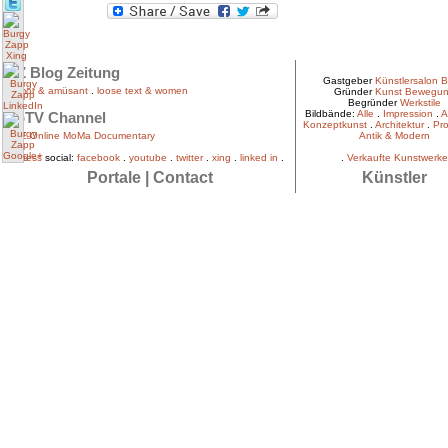
BZ Blog Zeitung
Gastgeber
Künstlersalon B
humor & amüsant
.
loose text & women
Gründer
Kunst Bewegu
Begründer
Werkstile
Bildbände:
Alle
.
Impression
.
A
rlpTV Channel
Konzeptkunst
.
Architektur
.
Pro
EVE Online MoMa Documentary
Antik & Modern
press
social:
facebook
.
youtube
.
twitter
.
xing
.
linked in
.
.
Verkaufte Kunstwerke
Portale
|
Contact
Künstler