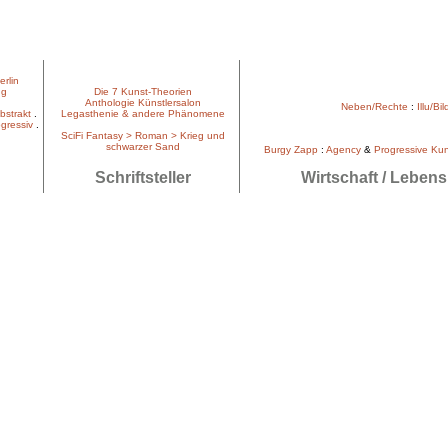
erlin
ng
Die 7 Kunst-Theorien
Anthologie Künstlersalon
Neben/Rechte
:
Illu/Bil
bstrakt
.
Legasthenie & andere Phänomene
gressiv
.
SciFi Fantasy > Roman > Krieg und
schwarzer Sand
Burgy Zapp
:
Agency
&
Progressive Ku
Schriftsteller
Wirtschaft / Lebens