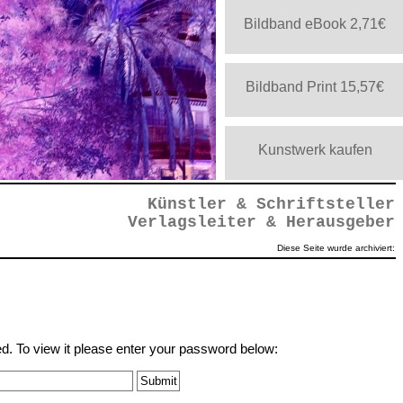
Bildband eBook 2,71€
Bildband Print 15,57€
Kunstwerk kaufen
gativ
Künstler & Schriftsteller
Verlagsleiter & Herausgeber
Diese Seite wurde archiviert:
d. To view it please enter your password below:
Negativ
egativ
egativ
gativ
gativ
b_cut
gativ
gativ
ativ
tiv
tiv
g_o
f_o
iv
ut
nv