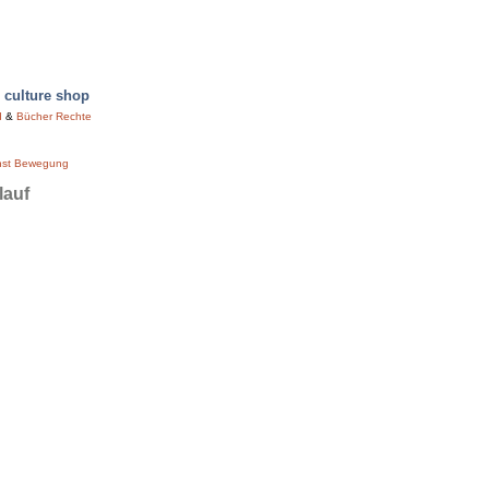
culture shop
d
&
Bücher Rechte
nst Bewegung
lauf