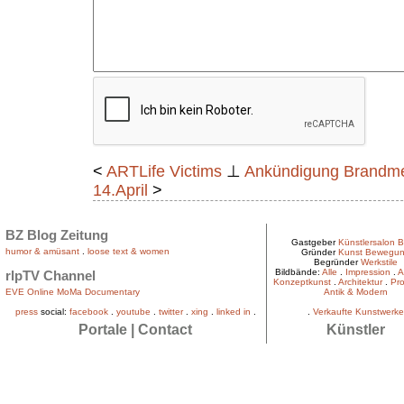
<
ARTLife Victims
⊥
Ankündigung Brandme
14.April
>
BZ Blog Zeitung
Gastgeber
Künstlersalon B
humor & amüsant
.
loose text & women
Gründer
Kunst Bewegu
Begründer
Werkstile
Bildbände:
Alle
.
Impression
.
A
rlpTV Channel
Konzeptkunst
.
Architektur
.
Pro
EVE Online MoMa Documentary
Antik & Modern
press
social:
facebook
.
youtube
.
twitter
.
xing
.
linked in
.
.
Verkaufte Kunstwerke
Portale
|
Contact
Künstler