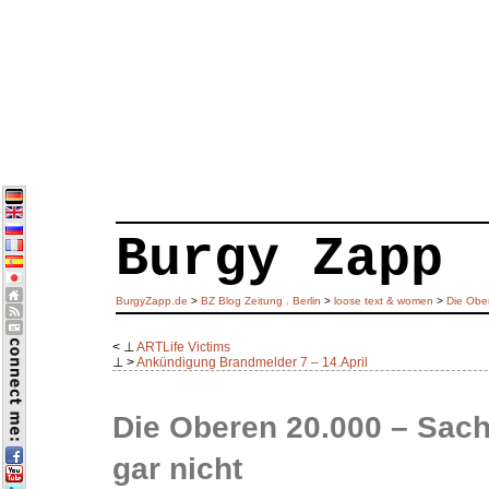
Burgy Zapp
BurgyZapp.de
>
BZ Blog Zeitung . Berlin
>
loose text & women
>
Die Ober
< ⊥
ARTLife Victims
⊥ >
Ankündigung Brandmelder 7 – 14.April
Die Oberen 20.000 – Sache
gar nicht