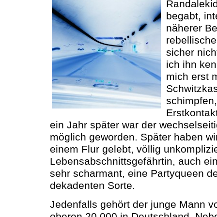
Randalekid,
begabt, int
näherer Be
rebellische
sicher nic
ich ihn ke
mich erst m
Schwitzka
schimpfen,
Erstkontak
ein Jahr später war der wechselsei
möglich geworden. Später haben w
einem Flur gelebt, völlig unkomplizi
Lebensabschnittsgefährtin, auch ein
sehr scharmant, eine Partyqueen der
dekadenten Sorte.
Jedenfalls gehört der junge Mann v
oberen 20.000 in Deutschland. Neb