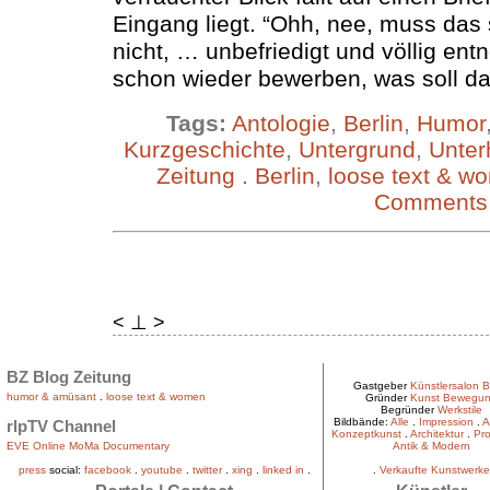
Eingang liegt. “Ohh, nee, muss das 
nicht, … unbefriedigt und völlig entne
schon wieder bewerben, was soll d
Tags:
Antologie
,
Berlin
,
Humor
Kurzgeschichte
,
Untergrund
,
Unter
Zeitung . Berlin
,
loose text & w
Comments
< ⊥ >
BZ Blog Zeitung
Gastgeber
Künstlersalon B
humor & amüsant
.
loose text & women
Gründer
Kunst Bewegu
Begründer
Werkstile
Bildbände:
Alle
.
Impression
.
A
rlpTV Channel
Konzeptkunst
.
Architektur
.
Pro
EVE Online MoMa Documentary
Antik & Modern
press
social:
facebook
.
youtube
.
twitter
.
xing
.
linked in
.
.
Verkaufte Kunstwerke