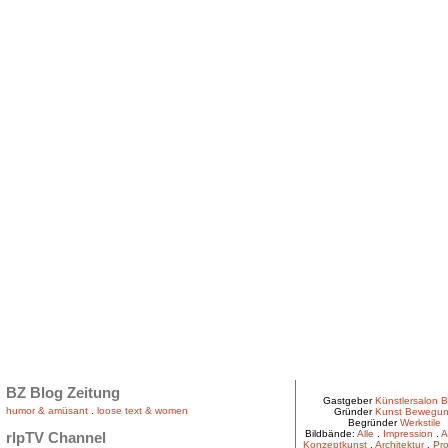
BZ Blog Zeitung
Gastgeber
Künstlersalon B
humor & amüsant
.
loose text & women
Gründer
Kunst Bewegu
Begründer
Werkstile
Bildbände:
Alle
.
Impression
.
A
rlpTV Channel
Konzeptkunst
.
Architektur
.
Pro