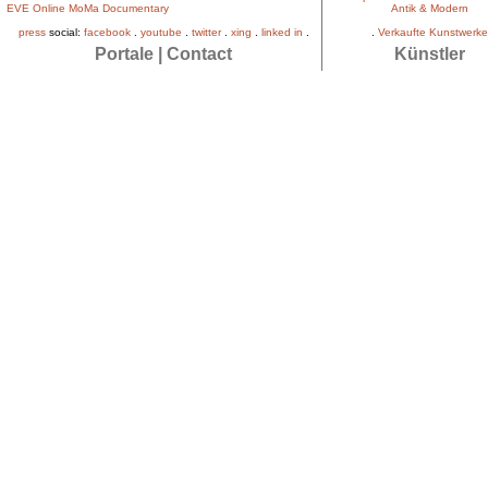
EVE Online MoMa Documentary
Antik & Modern
press
social:
facebook
.
youtube
.
twitter
.
xing
.
linked in
.
.
Verkaufte Kunstwerke
Portale
|
Contact
Künstler