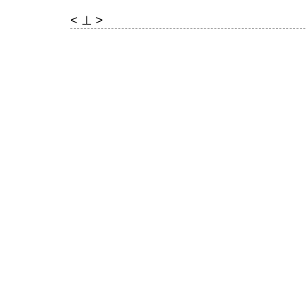
< ⊥ >