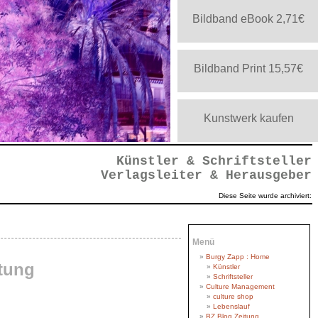
Bildband eBook 2,71€
Bildband Print 15,57€
Kunstwerk kaufen
gativ
Künstler & Schriftsteller
Verlagsleiter & Herausgeber
Diese Seite wurde archiviert:
Menü
Burgy Zapp : Home
tung
Künstler
Schriftsteller
’
Culture Management
Negativ
egativ
egativ
gativ
gativ
b_cut
gativ
gativ
ativ
tiv
tiv
g_o
f_o
iv
ut
nv
culture shop
Lebenslauf
BZ Blog Zeitung