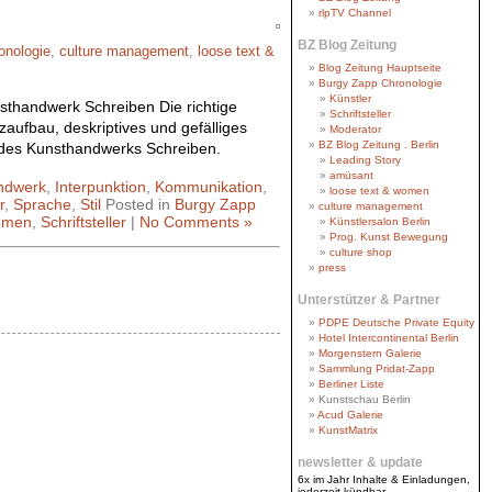
rlpTV Channel
BZ Blog Zeitung
onologie
,
culture management
,
loose text &
Blog Zeitung Hauptseite
Burgy Zapp Chronologie
Künstler
thandwerk Schreiben Die richtige
Schriftsteller
zaufbau, deskriptives und gefälliges
Moderator
BZ Blog Zeitung . Berlin
 des Kunsthandwerks Schreiben.
Leading Story
amüsant
ndwerk
,
Interpunktion
,
Kommunikation
,
loose text & women
r
,
Sprache
,
Stil
Posted in
Burgy Zapp
culture management
women
,
Schriftsteller
|
No Comments »
Künstlersalon Berlin
Prog. Kunst Bewegung
culture shop
press
Unterstützer & Partner
PDPE Deutsche Private Equity
Hotel Intercontinental Berlin
Morgenstern Galerie
Sammlung Pridat-Zapp
Berliner Liste
Kunstschau Berlin
Acud Galerie
KunstMatrix
newsletter & update
6x im Jahr Inhalte & Einladungen,
jederzeit kündbar