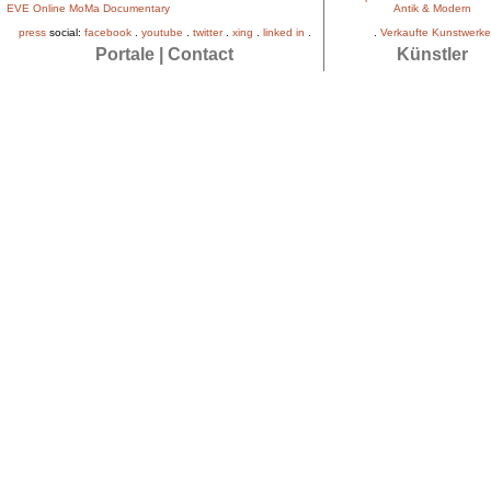
EVE Online MoMa Documentary
Antik & Modern
press
social:
facebook
.
youtube
.
twitter
.
xing
.
linked in
.
.
Verkaufte Kunstwerke
Portale
|
Contact
Künstler