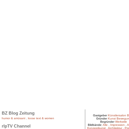
BZ Blog Zeitung
Gastgeber
Künstlersalon B
humor & amüsant
.
loose text & women
Gründer
Kunst Bewegu
Begründer
Werkstile
Bildbände:
Alle
.
Impression
.
A
rlpTV Channel
Konzeptkunst
.
Architektur
.
Pro