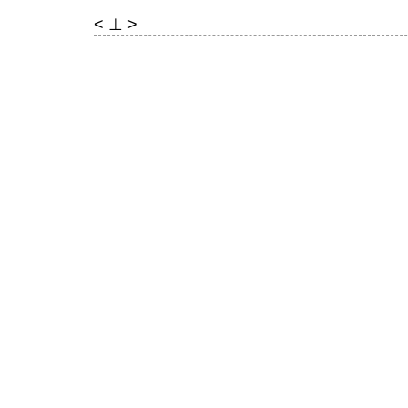
< ⊥ >