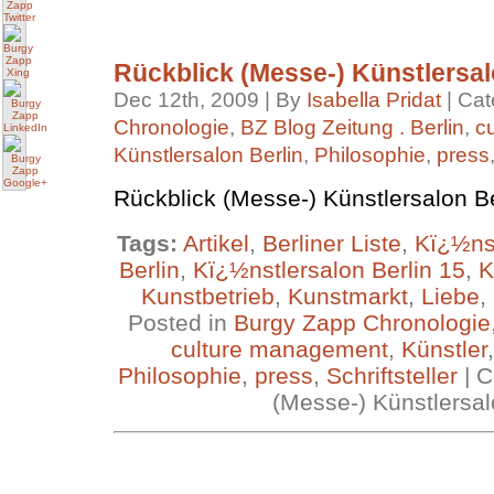
Rückblick (Messe-) Künstlersal
Dec 12th, 2009 | By
Isabella Pridat
| Cat
Chronologie
,
BZ Blog Zeitung . Berlin
,
c
Künstlersalon Berlin
,
Philosophie
,
press
Rückblick (Messe-) Künstlersalon Be
Tags:
Artikel
,
Berliner Liste
,
Kï¿½ns
Berlin
,
Kï¿½nstlersalon Berlin 15
,
K
Kunstbetrieb
,
Kunstmarkt
,
Liebe
,
Posted in
Burgy Zapp Chronologie
culture management
,
Künstler
Philosophie
,
press
,
Schriftsteller
|
C
(Messe-) Künstlersal