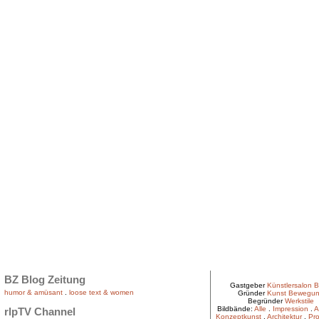
BZ Blog Zeitung
Gastgeber
Künstlersalon B
humor & amüsant
.
loose text & women
Gründer
Kunst Bewegu
Begründer
Werkstile
Bildbände:
Alle
.
Impression
.
A
rlpTV Channel
Konzeptkunst
.
Architektur
.
Pro