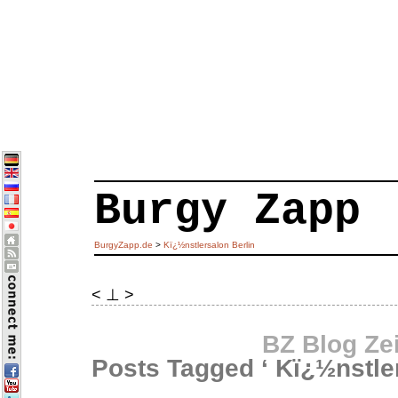
Burgy Zapp
BurgyZapp.de
>
Kï¿½nstlersalon Berlin
< ⊥ >
BZ Blog Ze
Posts Tagged ‘ Kï¿½nstler