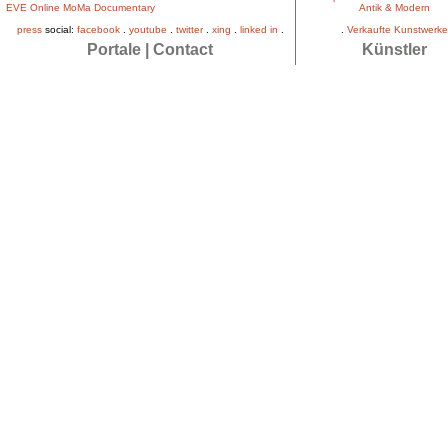
EVE Online MoMa Documentary
Antik & Modern
press
social:
facebook
.
youtube
.
twitter
.
xing
.
linked in
.
.
Verkaufte Kunstwerke
Portale
|
Contact
Künstler