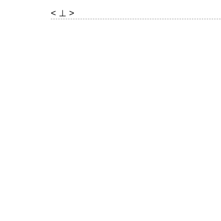
< ⊥ >