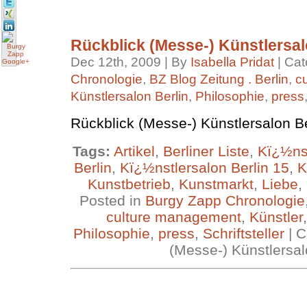
Rückblick (Messe-) Künstlersal
Dec 12th, 2009 | By
Isabella Pridat
| Cat
Chronologie
,
BZ Blog Zeitung . Berlin
,
c
Künstlersalon Berlin
,
Philosophie
,
press
Rückblick (Messe-) Künstlersalon Be
Tags:
Artikel
,
Berliner Liste
,
Kï¿½ns
Berlin
,
Kï¿½nstlersalon Berlin 15
,
K
Kunstbetrieb
,
Kunstmarkt
,
Liebe
,
Posted in
Burgy Zapp Chronologie
culture management
,
Künstler
Philosophie
,
press
,
Schriftsteller
|
C
(Messe-) Künstlersal