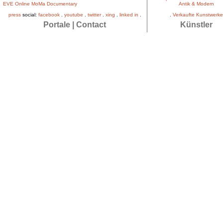
EVE Online MoMa Documentary
Antik & Modern
press
social:
facebook
.
youtube
.
twitter
.
xing
.
linked in
.
.
Verkaufte Kunstwerke
Portale
|
Contact
Künstler