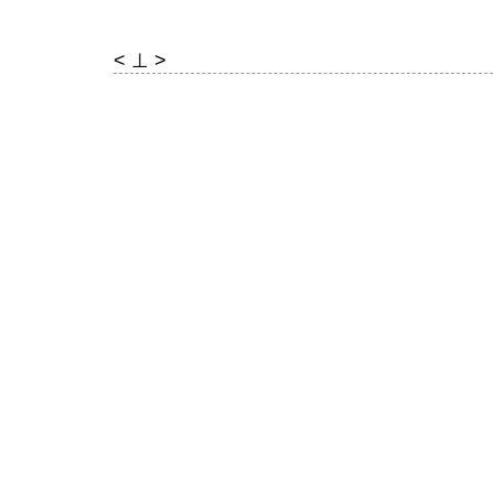
< ⊥ >