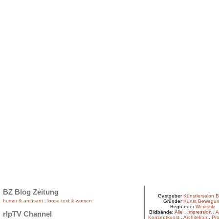
BZ Blog Zeitung
Gastgeber
Künstlersalon B
humor & amüsant
.
loose text & women
Gründer
Kunst Bewegu
Begründer
Werkstile
Bildbände:
Alle
.
Impression
.
A
rlpTV Channel
Konzeptkunst
.
Architektur
.
Pro