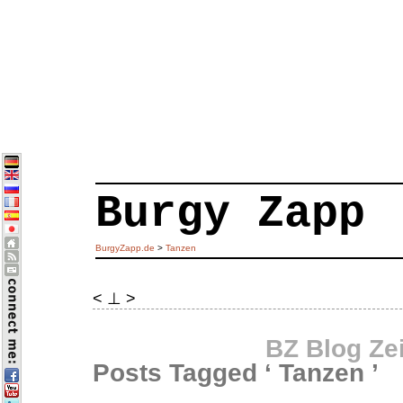
Burgy Zapp
BurgyZapp.de
>
Tanzen
< ⊥ >
BZ Blog Ze
Posts Tagged ‘ Tanzen ’