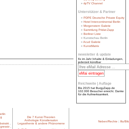
rlpTV Channel
Unterstützer & Partner
PDPE Deutsche Private Equity
Hotel Intercontinental Berlin
Morgenstern Galerie
Sammlung Pridat-Zapp
Berliner Liste
Kunstschau Berlin
Acud Galerie
KunstMatrix
newsletter & update
6x im Jahr Inhalte & Einladungen,
jederzeit kündbar
Reichweite | Auflage
Bis 2015 hat BurgyZapp.de
102.000 Besucher erreicht. Danke
für die Aufmerksamkeit.
erlin
ng
Die 7 Kunst-Theorien
Anthologie Künstlersalon
Neben/Rechte
:
Illu/Bil
bstrakt
.
Legasthenie & andere Phänomene
gressiv
.