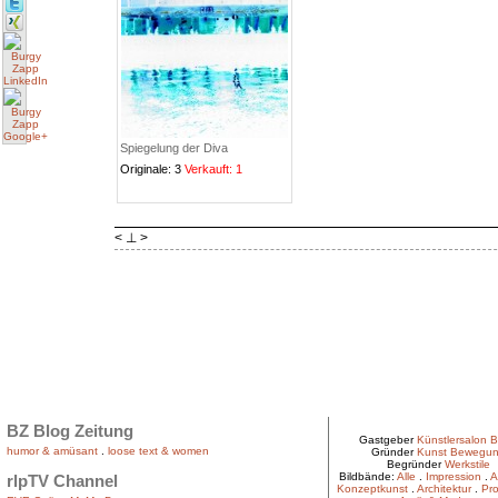
Spiegelung der Diva
Originale: 3
Verkauft: 1
< ⊥ >
BZ Blog Zeitung
Gastgeber
Künstlersalon B
humor & amüsant
.
loose text & women
Gründer
Kunst Bewegu
Begründer
Werkstile
Bildbände:
Alle
.
Impression
.
A
rlpTV Channel
Konzeptkunst
.
Architektur
.
Pro