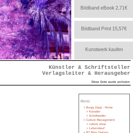
Bildband eBook 2,71€
Bildband Print 15,57€
Kunstwerk kaufen
tiv
Künstler & Schriftsteller
Verlagsleiter & Herausgeber
Diese Seite wurde archiviert:
Menü
Burgy Zapp : Home
Künstler
Schriftsteller
Culture Management
Negativ
egativ
egativ
gativ
gativ
b_cut
gativ
gativ
ativ
tiv
tiv
g_o
f_o
iv
ut
nv
culture shop
Lebenslauf
BZ Blog Zeitung