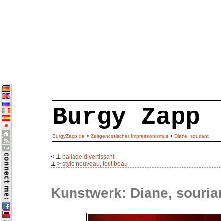
Burgy Zapp
BurgyZapp.de
>
Zeitgenössischer Impressionismus
>
Diane, souriant
< ⊥
ballade divertissant
⊥ >
style nouveau, tout beau
Kunstwerk: Diane, souria