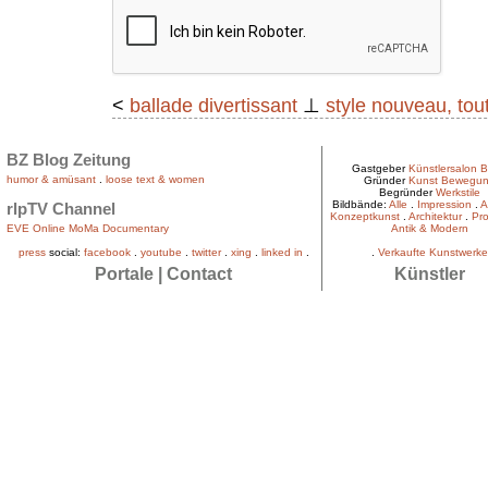
<
ballade divertissant
⊥
style nouveau, tou
BZ Blog Zeitung
Gastgeber
Künstlersalon B
humor & amüsant
.
loose text & women
Gründer
Kunst Bewegu
Begründer
Werkstile
Bildbände:
Alle
.
Impression
.
A
rlpTV Channel
Konzeptkunst
.
Architektur
.
Pro
EVE Online MoMa Documentary
Antik & Modern
press
social:
facebook
.
youtube
.
twitter
.
xing
.
linked in
.
.
Verkaufte Kunstwerke
Portale
|
Contact
Künstler