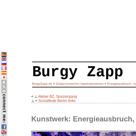
Burgy Zapp
BurgyZapp.de
>
Zeitgenössischer Impressionismus
>
Energieausbruch, na
< ⊥
Atelier BZ, Spaziergang
⊥ >
Sozialfeste Berlin links
Kunstwerk: Energieausbruch, 