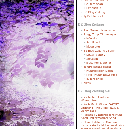
culture shop
Lebenslauf
BZ Blog Zeitung
rlpTV Channel
BZ Blog Zeitung
Blog Zeitung Hauptseite
Burgy Zapp Chronologie
Künstler
Schriftsteller
Moderator
BZ Blog Zeitung . Berlin
Leading Story
amüsant
loose text & women
culture management
Künstlersalon Berlin
Prog. Kunst Bewegung
culture shop
press
BZ Blog Zeitung Neu
Protected: Hochzeit
Wunschliste
Art & Music Video: GHOST
DREAM I – Nine Inch Nails &
Burgy Zapp
Roman TV-Buchbesprechung –
Krieg und schwarzer Sand
Neuer Bildband: Moderne
Kunst & Antike Möbel: aesthetic-
science experiment & analogy