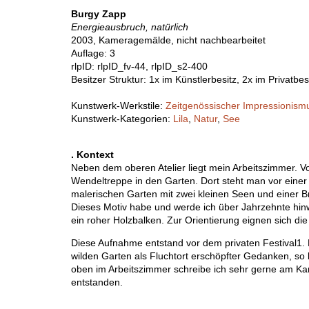
Burgy Zapp
Energieausbruch, natürlich
2003, Kameragemälde, nicht nachbearbeitet
Auflage: 3
rlpID: rlpID_fv-44, rlpID_s2-400
Besitzer Struktur: 1x im Künstlerbesitz, 2x im Privatbes
Kunstwerk-Werkstile:
Zeitgenössischer Impressionism
Kunstwerk-Kategorien:
Lila
,
Natur
,
See
. Kontext
Neben dem oberen Atelier liegt mein Arbeitszimmer. Vo
Wendeltreppe in den Garten. Dort steht man vor einer
malerischen Garten mit zwei kleinen Seen und einer 
Dieses Motiv habe und werde ich über Jahrzehnte hinwe
ein roher Holzbalken. Zur Orientierung eignen sich di
Diese Aufnahme entstand vor dem privaten Festival1. B
wilden Garten als Fluchtort erschöpfter Gedanken, so b
oben im Arbeitszimmer schreibe ich sehr gerne am Ka
entstanden.