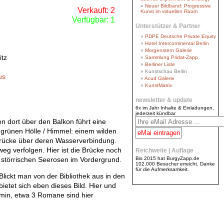
Neuer Bildband: Progressive
Verkauft: 2
Kunst im virtuellen Raum
Verfügbar: 1
Unterstützer & Partner
PDPE Deutsche Private Equity
Hotel Intercontinental Berlin
Morgenstern Galerie
itz
Sammlung Pridat-Zapp
Berliner Liste
Kunstschau Berlin
us
Acud Galerie
KunstMatrix
newsletter & update
6x im Jahr Inhalte & Einladungen,
jederzeit kündbar
n dort über den Balkon führt eine
 grünen Hölle / Himmel: einem wilden
Brücke über deren Wasserverbindung.
g verfol­gen. Hier ist die Brücke noch
Reichweite | Auflage
Bis 2015 hat BurgyZapp.de
e stör­rischen Seerosen im Vordergrund.
102.000 Besucher erreicht. Danke
für die Aufmerksamkeit.
lickt man von der Bibliothek aus in den
ietet sich eben dieses Bild. Hier und
min, etwa 3 Romane sind hier