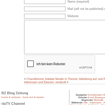
Name (required)
Mail (will not be published) 
Website
<
Chaostheorie; fraktale Muster in Theorie, Abbildung auf, und R
Interessen und Ebenen, verdeckt
>
BZ Blog Zeitung
Gastgeber
Künstlersalon B
humor & amüsant
.
loose text & women
Gründer
Kunst Bewegu
Begründer
Werkstile
Bildbände:
Alle
.
Impression
.
A
rlpTV Channel