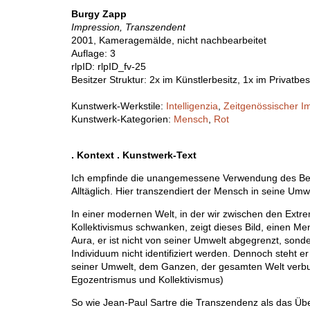
Burgy Zapp
Impression, Transzendent
2001, Kameragemälde, nicht nachbearbeitet
Auflage: 3
rlpID: rlpID_fv-25
Besitzer Struktur: 2x im Künstlerbesitz, 1x im Privatbes
Kunstwerk-Werkstile:
Intelligenzia
,
Zeitgenössischer I
Kunstwerk-Kategorien:
Mensch
,
Rot
. Kontext . Kunstwerk-Text
Ich empfinde die unangemessene Verwen­dung des Begri
Alltäglich. Hier trans­zendiert der Mensch in seine Umwe
In einer modernen Welt, in der wir zwischen den Ext
Kollektivismus schwanken, zeigt dieses Bild, einen Me
Aura, er ist nicht von seiner Umwelt abgegrenzt, sond
Individuum nicht identifiziert werden. Dennoch steht er al
seiner Umwelt, dem Ganzen, der gesamten Welt verb
Egozentrismus und Kollektivismus)
So wie Jean-Paul Sartre die Transzendenz als das Üb