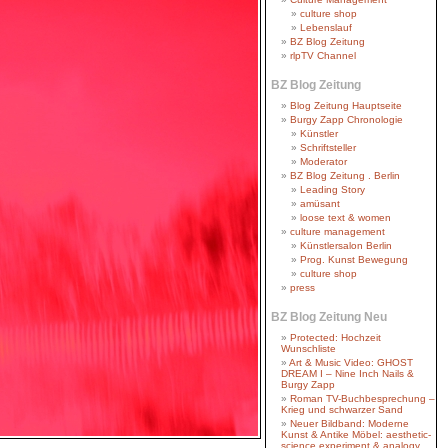
culture shop
Lebenslauf
BZ Blog Zeitung
rlpTV Channel
BZ Blog Zeitung
Blog Zeitung Hauptseite
Burgy Zapp Chronologie
Künstler
Schriftsteller
Moderator
BZ Blog Zeitung . Berlin
Leading Story
amüsant
loose text & women
culture management
Künstlersalon Berlin
Prog. Kunst Bewegung
culture shop
press
BZ Blog Zeitung Neu
Protected: Hochzeit
Wunschliste
Art & Music Video: GHOST
DREAM I – Nine Inch Nails &
Burgy Zapp
Roman TV-Buchbesprechung –
Krieg und schwarzer Sand
Neuer Bildband: Moderne
Kunst & Antike Möbel: aesthetic-
science experiment & analogy