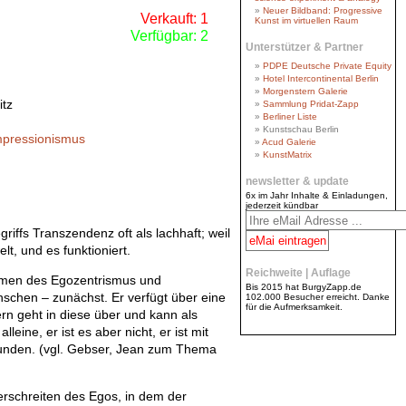
Neuer Bildband: Progressive
Verkauft: 1
Kunst im virtuellen Raum
Verfügbar: 2
Unterstützer & Partner
PDPE Deutsche Private Equity
Hotel Intercontinental Berlin
Morgenstern Galerie
itz
Sammlung Pridat-Zapp
Berliner Liste
Kunstschau Berlin
mpressionismus
Acud Galerie
KunstMatrix
newsletter & update
6x im Jahr Inhalte & Einladungen,
jederzeit kündbar
ffs Transzendenz oft als lachhaft; weil
lt, und es funktioniert.
Reichweite | Auflage
remen des Egozentrismus und
Bis 2015 hat BurgyZapp.de
nschen – zunächst. Er verfügt über eine
102.000 Besucher erreicht. Danke
für die Aufmerksamkeit.
ern geht in diese über und kann als
leine, er ist es aber nicht, er ist mit
unden. (vgl. Gebser, Jean zum Thema
erschreiten des Egos, in dem der