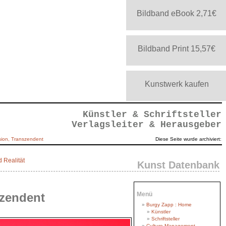
Bildband eBook 2,71€
Bildband Print 15,57€
Kunstwerk kaufen
Künstler & Schriftsteller
Verlagsleiter & Herausgeber
sion, Transzendent
Diese Seite wurde archiviert:
d Realität
Kunst Datenbank
szendent
Menü
Burgy Zapp : Home
Künstler
Schriftsteller
Culture Management