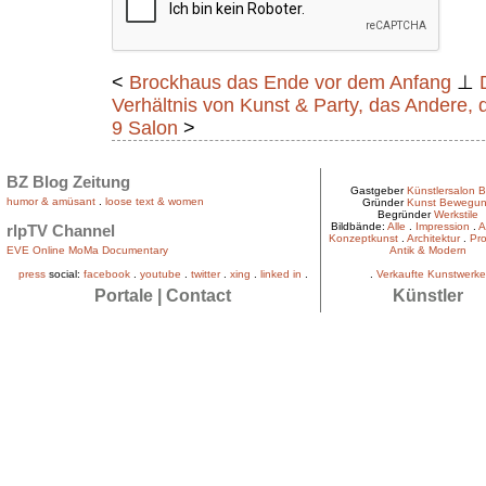
<
Brockhaus das Ende vor dem Anfang
⊥
Verhältnis von Kunst & Party, das Andere, 
9 Salon
>
BZ Blog Zeitung
Gastgeber
Künstlersalon B
humor & amüsant
.
loose text & women
Gründer
Kunst Bewegu
Begründer
Werkstile
Bildbände:
Alle
.
Impression
.
A
rlpTV Channel
Konzeptkunst
.
Architektur
.
Pro
EVE Online MoMa Documentary
Antik & Modern
press
social:
facebook
.
youtube
.
twitter
.
xing
.
linked in
.
.
Verkaufte Kunstwerke
Portale
|
Contact
Künstler