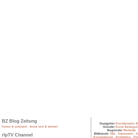
BZ Blog Zeitung
Gastgeber
Künstlersalon B
humor & amüsant
.
loose text & women
Gründer
Kunst Bewegu
Begründer
Werkstile
Bildbände:
Alle
.
Impression
.
A
rlpTV Channel
Konzeptkunst
.
Architektur
.
Pro