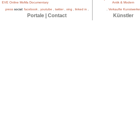
EVE Online MoMa Documentary
Antik & Modern
press
social:
facebook
.
youtube
.
twitter
.
xing
.
linked in
.
.
Verkaufte Kunstwerke
Portale
|
Contact
Künstler