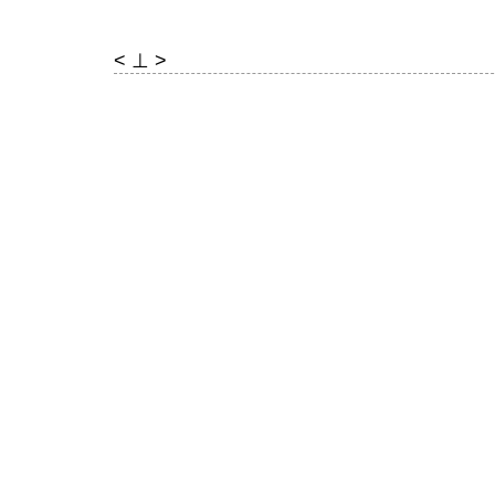
< ⊥ >