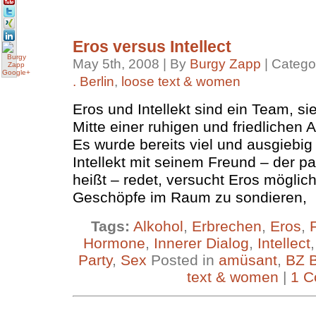
Eros versus Intellect
May 5th, 2008 | By
Burgy Zapp
| Catego
. Berlin
,
loose text & women
Eros und Intellekt sind ein Team, s
Mitte einer ruhigen und friedlichen A
Es wurde bereits viel und ausgiebi
Intellekt mit seinem Freund – der 
heißt – redet, versucht Eros möglich
Geschöpfe im Raum zu sondieren,
Tags:
Alkohol
,
Erbrechen
,
Eros
,
Hormone
,
Innerer Dialog
,
Intellect
Party
,
Sex
Posted in
amüsant
,
BZ B
text & women
|
1 C