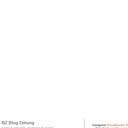
BZ Blog Zeitung
Gastgeber
Künstlersalon B
humor & amüsant
.
loose text & women