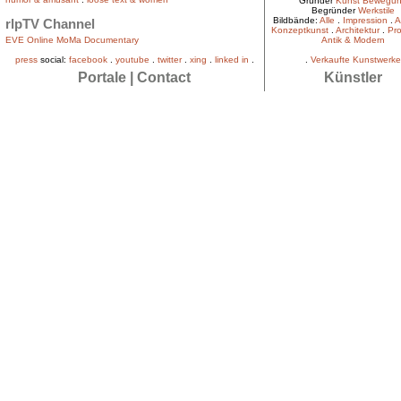
Gründer
Kunst Bewegu
Begründer
Werkstile
Bildbände:
Alle
.
Impression
.
A
rlpTV Channel
Konzeptkunst
.
Architektur
.
Pro
EVE Online MoMa Documentary
Antik & Modern
press
social:
facebook
.
youtube
.
twitter
.
xing
.
linked in
.
.
Verkaufte Kunstwerke
Portale
|
Contact
Künstler