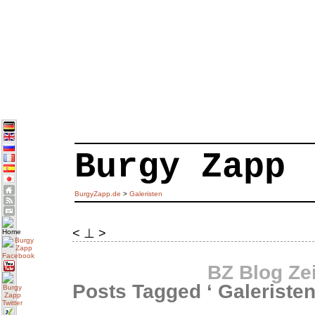
Burgy Zapp
BurgyZapp.de
>
Galeristen
< ⊥ >
BZ Blog Ze
Posts Tagged ‘ Galeristen