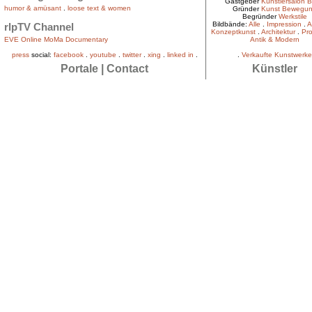
Gastgeber
Künstlersalon B
humor & amüsant
.
loose text & women
Gründer
Kunst Bewegu
Begründer
Werkstile
Bildbände:
Alle
.
Impression
.
A
rlpTV Channel
Konzeptkunst
.
Architektur
.
Pro
EVE Online MoMa Documentary
Antik & Modern
press
social:
facebook
.
youtube
.
twitter
.
xing
.
linked in
.
.
Verkaufte Kunstwerke
Portale
|
Contact
Künstler