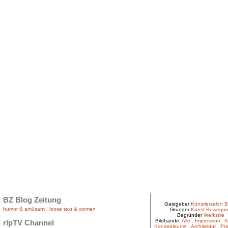
BZ Blog Zeitung
Gastgeber
Künstlersalon B
humor & amüsant
.
loose text & women
Gründer
Kunst Bewegu
Begründer
Werkstile
Bildbände:
Alle
.
Impression
.
A
rlpTV Channel
Konzeptkunst
.
Architektur
.
Pro