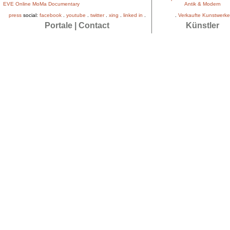
EVE Online MoMa Documentary
Antik & Modern
press
social:
facebook
.
youtube
.
twitter
.
xing
.
linked in
.
.
Verkaufte Kunstwerke
Portale
|
Contact
Künstler