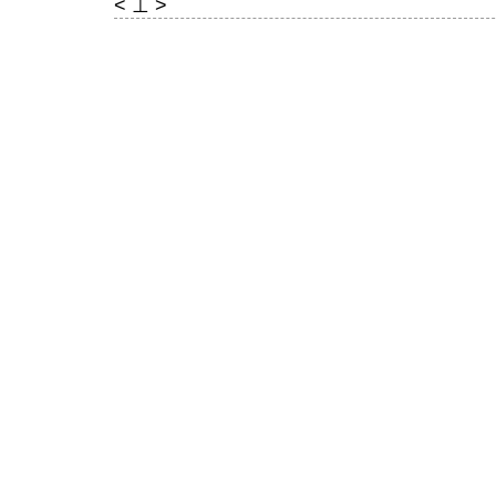
< ⊥ >