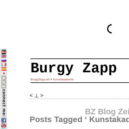
Burgy Zapp
BurgyZapp.de
>
Kunstakademie
< ⊥ >
BZ Blog Ze
Posts Tagged ‘ Kunstaka