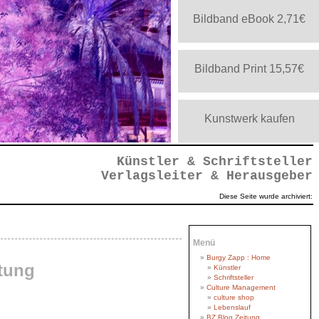
Bildband eBook 2,71€
Bildband Print 15,57€
Kunstwerk kaufen
gativ
Künstler & Schriftsteller
Verlagsleiter & Herausgeber
Diese Seite wurde archiviert:
Menü
Burgy Zapp : Home
tung
Künstler
Schriftsteller
Culture Management
Negativ
egativ
egativ
gativ
gativ
b_cut
gativ
gativ
ativ
tiv
tiv
g_o
f_o
iv
ut
nv
culture shop
Lebenslauf
BZ Blog Zeitung