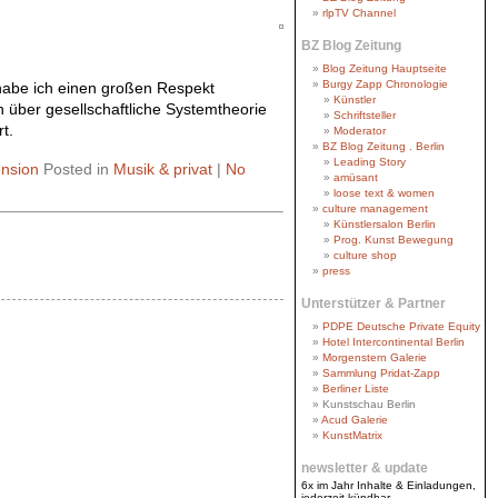
rlpTV Channel
BZ Blog Zeitung
Blog Zeitung Hauptseite
Burgy Zapp Chronologie
 habe ich einen großen Respekt
Künstler
 über gesellschaftliche Systemtheorie
Schriftsteller
t.
Moderator
BZ Blog Zeitung . Berlin
Leading Story
nsion
Posted in
Musik & privat
|
No
amüsant
loose text & women
culture management
Künstlersalon Berlin
Prog. Kunst Bewegung
culture shop
press
Unterstützer & Partner
PDPE Deutsche Private Equity
Hotel Intercontinental Berlin
Morgenstern Galerie
Sammlung Pridat-Zapp
Berliner Liste
Kunstschau Berlin
Acud Galerie
KunstMatrix
newsletter & update
6x im Jahr Inhalte & Einladungen,
jederzeit kündbar