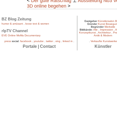
<
Der gute Ratschlag
⊥
Ausstellung No3 Ve
3D online begehen
>
BZ Blog Zeitung
Gastgeber
Künstlersalon B
humor & amüsant
.
loose text & women
Gründer
Kunst Bewegu
Begründer
Werkstile
Bildbände:
Alle
.
Impression
.
A
rlpTV Channel
Konzeptkunst
.
Architektur
.
Pro
EVE Online MoMa Documentary
Antik & Modern
press
social:
facebook
.
youtube
.
twitter
.
xing
.
linked in
.
.
Verkaufte Kunstwerke
Portale
|
Contact
Künstler