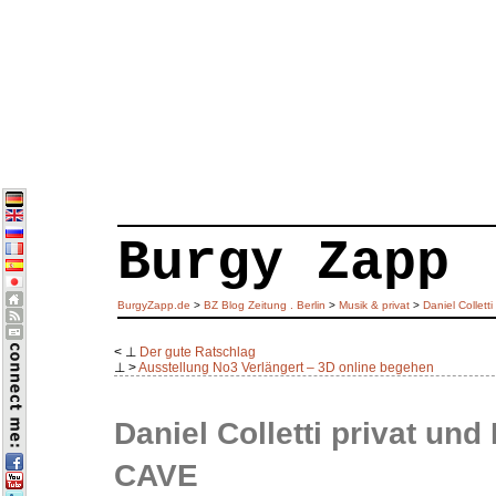
Burgy Zapp
BurgyZapp.de
>
BZ Blog Zeitung . Berlin
>
Musik & privat
>
Daniel Collet
< ⊥
Der gute Ratschlag
⊥ >
Ausstellung No3 Verlängert – 3D online begehen
Daniel Colletti privat u
CAVE