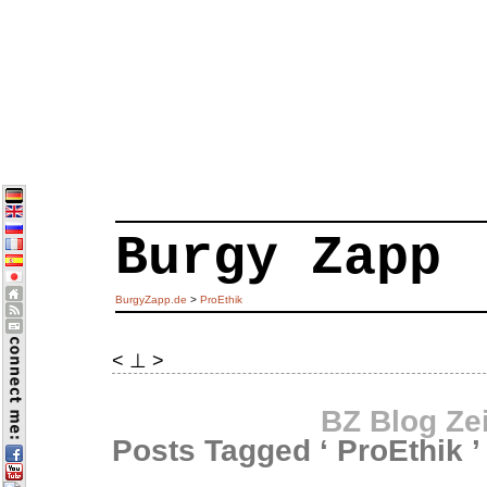
Burgy Zapp
BurgyZapp.de
>
ProEthik
< ⊥ >
BZ Blog Ze
Posts Tagged ‘ ProEthik ’