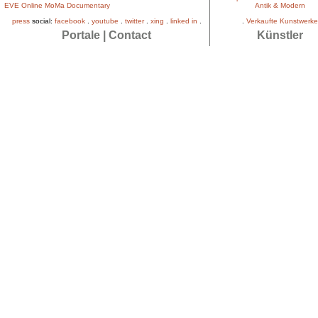
EVE Online MoMa Documentary
Antik & Modern
press
social:
facebook
.
youtube
.
twitter
.
xing
.
linked in
.
.
Verkaufte Kunstwerke
Portale
|
Contact
Künstler