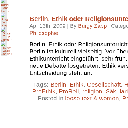
Berlin, Ethik oder Religionsunte
Apr 13th, 2009 | By
Burgy Zapp
| Categ
Philosophie
Berlin, Ethik oder Religionsunterricht
Berlin ist kulturell vielseitig. Vor ü
Ethikunterricht eingeführt, sehr früh
neue Debatte losgetreten. Ethik ver
Entscheidung steht an.
Tags:
Berlin
,
Ethik
,
Gesellschaft
,
H
ProEthik
,
ProReli
,
religion
,
Säkular
Posted in
loose text & women
,
Ph