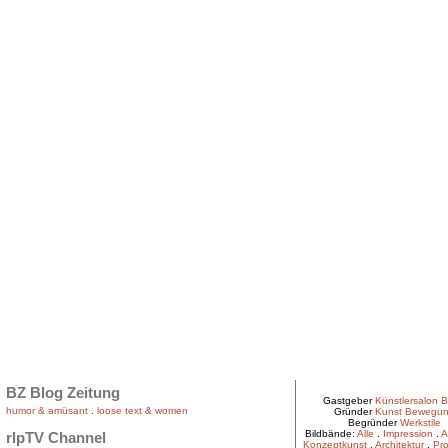
BZ Blog Zeitung
Gastgeber
Künstlersalon B
humor & amüsant
.
loose text & women
Gründer
Kunst Bewegu
Begründer
Werkstile
Bildbände:
Alle
.
Impression
.
A
rlpTV Channel
Konzeptkunst
.
Architektur
.
Pro