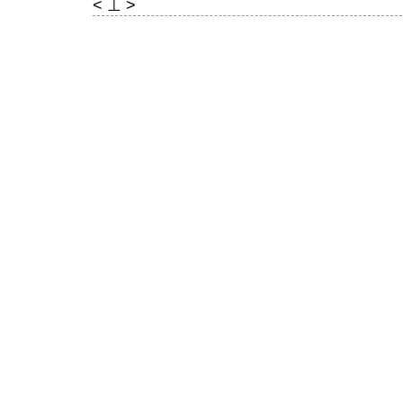
< ⊥ >