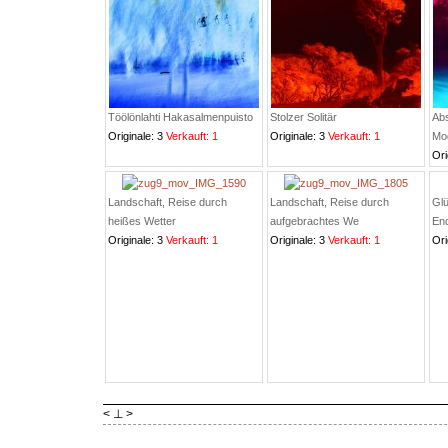
Töölönlahti Hakasalmenpuisto
Stolzer Solitär
Abs
Originale: 3
Verkauft: 1
Originale: 3
Verkauft: 1
Mo
Ori
Landschaft, Reise durch
Landschaft, Reise durch
Glü
heißes Wetter
aufgebrachtes We
End
Originale: 3
Verkauft: 1
Originale: 3
Verkauft: 1
Ori
< ⊥ >