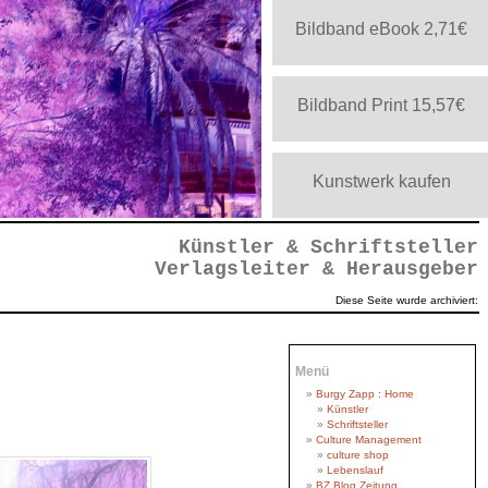
Bildband eBook 2,71€
Bildband Print 15,57€
Kunstwerk kaufen
gativ
Künstler & Schriftsteller
Verlagsleiter & Herausgeber
Diese Seite wurde archiviert:
Menü
Burgy Zapp : Home
Künstler
Schriftsteller
Culture Management
Negativ
egativ
egativ
gativ
gativ
b_cut
gativ
gativ
ativ
tiv
tiv
g_o
f_o
iv
ut
nv
culture shop
Lebenslauf
BZ Blog Zeitung