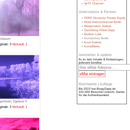
rlpTV Channel
Unterstützer & Partner
PDPE Deutsche Private Equity
Hotel Intercontinental Berlin
Morgenstern Galerie
Sammlung Pridat-Zapp
Berliner Liste
Kunstschau Berlin
enbaum
Acud Galerie
ginale: 3
Verkauft: 1
KunstMatrix
newsletter & update
6x im Jahr Inhalte & Einladungen,
jederzeit kündbar
Reichweite | Auflage
Bis 2015 hat BurgyZapp.de
102.000 Besucher erreicht. Danke
für die Aufmerksamkeit.
enheim, Egelsee II
ginale: 3
Verkauft: 1