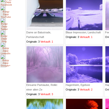
Dame an Balustrade,
Blaue Impression; Landschaft
Fe
Parklandschaft
Originale: 3
Verkauft: 1
Ori
Originale: 3
Verkauft: 1
Einsame Parklaube, Relikt
Hagenheim, Egelsee
Hag
einer alten Ze
Originale: 3
Verkauft: 2
Ori
Originale: 3
Verkauft: 3