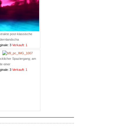
trakte post-klassische
dernlandscha
ginale: 3
Verkauft: 1
cklicher Spaziergang; am
e einer
ginale: 3
Verkauft: 1