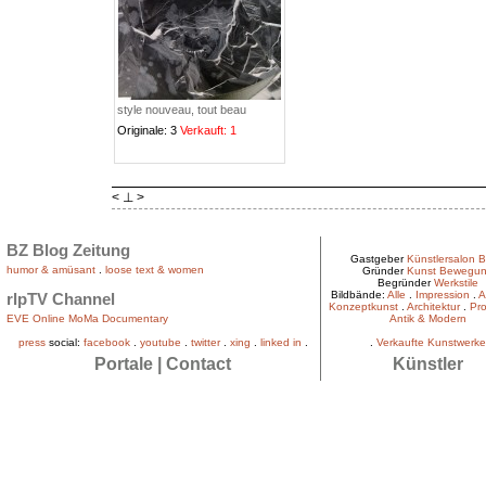
style nouveau, tout beau
Originale: 3
Verkauft: 1
< ⊥ >
BZ Blog Zeitung
Gastgeber
Künstlersalon B
humor & amüsant
.
loose text & women
Gründer
Kunst Bewegu
Begründer
Werkstile
Bildbände:
Alle
.
Impression
.
A
rlpTV Channel
Konzeptkunst
.
Architektur
.
Pro
EVE Online MoMa Documentary
Antik & Modern
press
social:
facebook
.
youtube
.
twitter
.
xing
.
linked in
.
.
Verkaufte Kunstwerke
Portale
|
Contact
Künstler