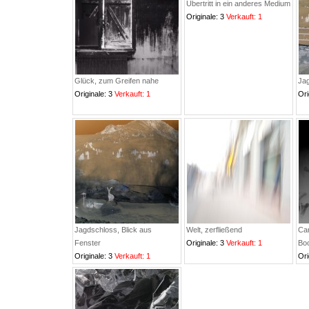
Übertritt in ein anderes Medium
Originale: 3
Verkauft: 1
Glück, zum Greifen nahe
Jag
Originale: 3
Verkauft: 1
Ori
Jagdschloss, Blick aus
Welt, zerfließend
Car
Fenster
Originale: 3
Verkauft: 1
Boo
Originale: 3
Verkauft: 1
Ori