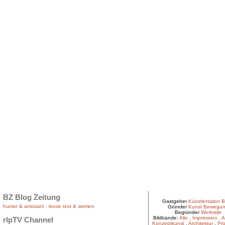
BZ Blog Zeitung
Gastgeber
Künstlersalon B
humor & amüsant
.
loose text & women
Gründer
Kunst Bewegu
Begründer
Werkstile
Bildbände:
Alle
.
Impression
.
A
rlpTV Channel
Konzeptkunst
.
Architektur
.
Pro