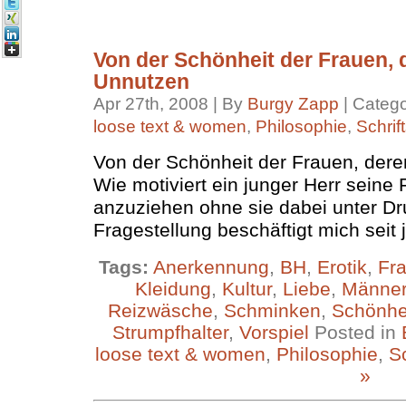
Von der Schönheit der Frauen,
Unnutzen
Apr 27th, 2008 | By
Burgy Zapp
| Categ
loose text & women
,
Philosophie
,
Schrift
Von der Schönheit der Frauen, der
Wie motiviert ein junger Herr seine 
anzuziehen ohne sie dabei unter Dr
Fragestellung beschäftigt mich seit 
Tags:
Anerkennung
,
BH
,
Erotik
,
Fr
Kleidung
,
Kultur
,
Liebe
,
Männe
Reizwäsche
,
Schminken
,
Schönhe
Strumpfhalter
,
Vorspiel
Posted in
loose text & women
,
Philosophie
,
Sc
»