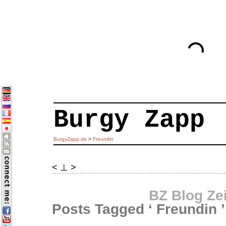
Burgy Zapp
BurgyZapp.de
>
Freundin
< ⊥ >
BZ Blog Ze
Posts Tagged ‘ Freundin ’