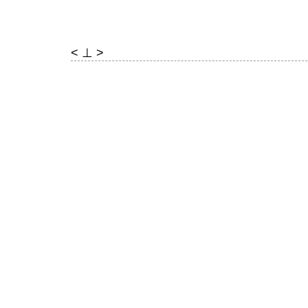
< ⊥ >