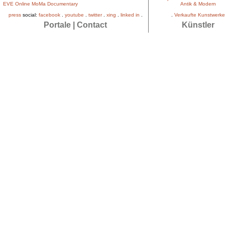
EVE Online MoMa Documentary
Antik & Modern
press
social:
facebook
.
youtube
.
twitter
.
xing
.
linked in
.
.
Verkaufte Kunstwerke
Portale
|
Contact
Künstler