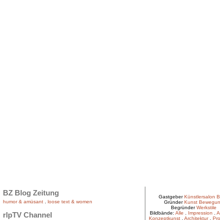
BZ Blog Zeitung
Gastgeber
Künstlersalon B
humor & amüsant
.
loose text & women
Gründer
Kunst Bewegu
Begründer
Werkstile
Bildbände:
Alle
.
Impression
.
A
rlpTV Channel
Konzeptkunst
.
Architektur
.
Pro