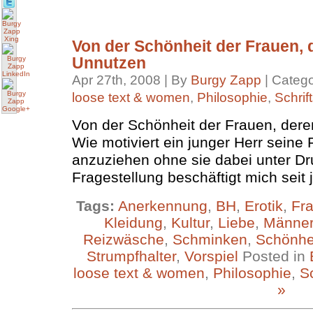
Von der Schönheit der Frauen,
Unnutzen
Apr 27th, 2008 | By
Burgy Zapp
| Categ
loose text & women
,
Philosophie
,
Schrift
Von der Schönheit der Frauen, der
Wie motiviert ein junger Herr seine 
anzuziehen ohne sie dabei unter Dr
Fragestellung beschäftigt mich seit 
Tags:
Anerkennung
,
BH
,
Erotik
,
Fr
Kleidung
,
Kultur
,
Liebe
,
Männe
Reizwäsche
,
Schminken
,
Schönhe
Strumpfhalter
,
Vorspiel
Posted in
loose text & women
,
Philosophie
,
Sc
»