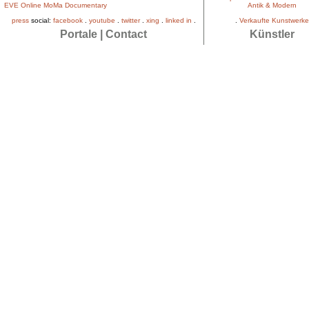
EVE Online MoMa Documentary
Antik & Modern
press
social:
facebook
.
youtube
.
twitter
.
xing
.
linked in
.
.
Verkaufte Kunstwerke
Portale
|
Contact
Künstler