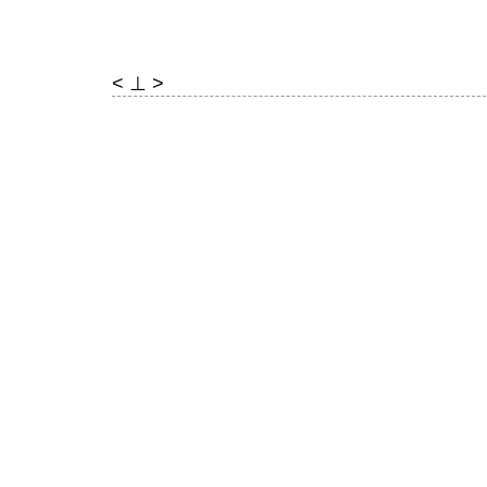
< ⊥ >