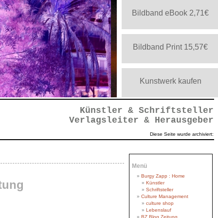
Bildband eBook 2,71€
Bildband Print 15,57€
Kunstwerk kaufen
pa2_g2_CRW_0118
Künstler & Schriftsteller
Verlagsleiter & Herausgeber
Diese Seite wurde archiviert:
Menü
Burgy Zapp : Home
tung
Künstler
Schriftsteller
Culture Management
Negativ
egativ
egativ
gativ
gativ
b_cut
gativ
gativ
ativ
tiv
tiv
g_o
f_o
iv
ut
nv
culture shop
Lebenslauf
BZ Blog Zeitung