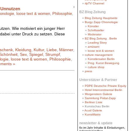
rlpTV Channel
d Unnutzen
BZ Blog Zeitung
onologie
,
loose text & women
,
Philosophie
,
Blog Zeitung Hauptseite
Burgy Zapp Chronologie
Künstler
zen. Wie motiviert ein junger Herr
Schriftsteller
 dabei unter Druck zu setzen. Diese
Moderator
BZ Blog Zeitung . Berlin
Leading Story
amüsant
schenk
,
Kleidung
,
Kultur
,
Liebe
,
Männer
,
loose text & women
Schönheit
,
Sex
,
Spiegel
,
Strumpf
,
culture management
logie
,
loose text & women
,
Philosophie
,
Künstlersalon Berlin
ments »
Prog. Kunst Bewegung
culture shop
press
Unterstützer & Partner
PDPE Deutsche Private Equity
Hotel Intercontinental Berlin
Morgenstern Galerie
Sammlung Pridat-Zapp
Berliner Liste
Kunstschau Berlin
Acud Galerie
KunstMatrix
newsletter & update
6x im Jahr Inhalte & Einladungen,
jederzeit kündbar